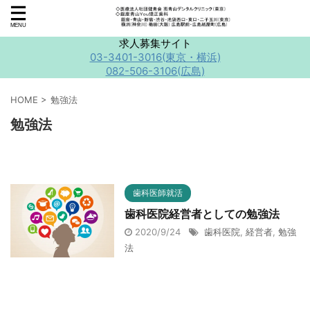
求人募集サイト
03-3401-3016(東京・横浜)
082-506-3106(広島)
HOME
>
勉強法
勉強法
歯科医師就活
歯科医院経営者としての勉強法
2020/9/24
歯科医院
,
経営者
,
勉強
法