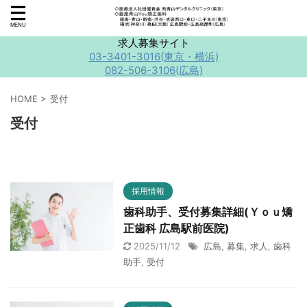
求人募集サイト
03-3401-3016(東京・横浜)
082-506-3106(広島)
HOME
>
受付
受付
採用情報
歯科助手、受付募集詳細(Ｙｏｕ矯
正歯科 広島駅前医院)
2025/11/12
広島
,
募集
,
求人
,
歯科
助手
,
受付