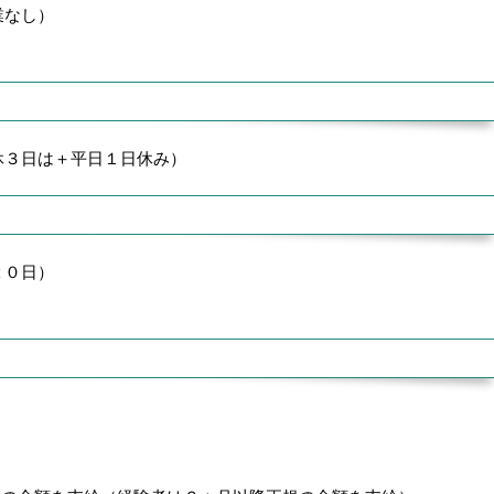
業なし）
休３日は＋平日１日休み）
２０日）