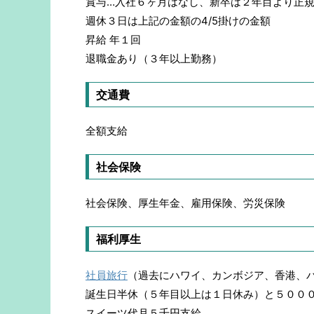
賞与…入社６ヶ月はなし、新卒は２年目より正
週休３日は上記の金額の4/5掛けの金額
昇給 年１回
退職金あり（３年以上勤務）
交通費
全額支給
社会保険
社会保険、厚生年金、雇用保険、労災保険
福利厚生
社員旅行
（過去にハワイ、カンボジア、香港、
誕生日半休（５年目以上は１日休み）と５００
スイーツ代月５千円支給