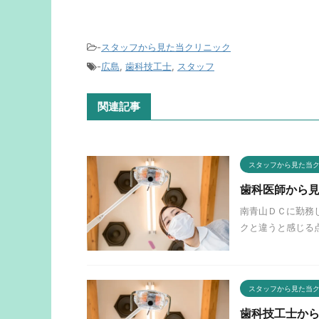
-
スタッフから見た当クリニック
-
広島
,
歯科技工士
,
スタッフ
関連記事
スタッフから見た当
歯科医師から
南青山ＤＣに勤務
クと違うと感じる点
スタッフから見た当
歯科技工士か