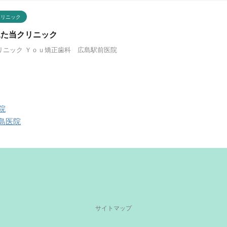
クリニック
見た当クリニック
リニック Ｙｏｕ矯正歯科 広島駅前医院
院
島医院
サイトマップ