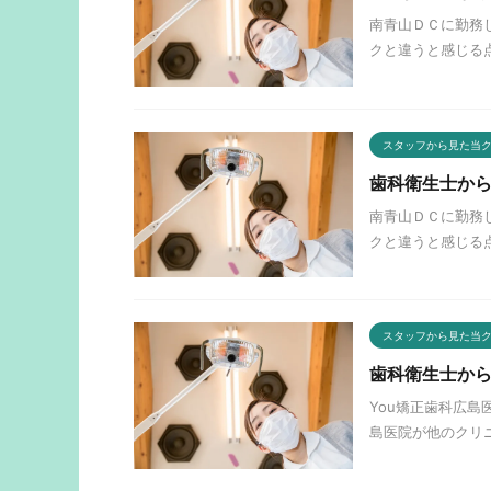
南青山ＤＣに勤務
クと違うと感じる点
スタッフから見た当
歯科衛生士か
南青山ＤＣに勤務
クと違うと感じる点
スタッフから見た当
歯科衛生士から
You矯正歯科広島
島医院が他のクリ