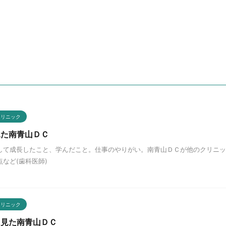
クリニック
見た南青山ＤＣ
して成長したこと、学んだこと。仕事のやりがい。南青山ＤＣが他のクリニッ
など(歯科医師)
クリニック
ら見た南青山ＤＣ