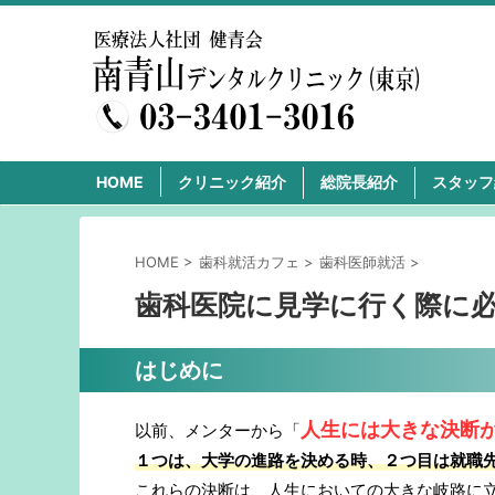
HOME
クリニック紹介
総院長紹介
スタッフ
HOME
>
歯科就活カフェ
>
歯科医師就活
>
歯科医院に見学に行く際に
はじめに
人生には大きな決断
以前、メンターから「
１つは、大学の進路を決める時、２つ目は就職
これらの決断は、人生においての大きな岐路に