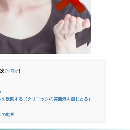
次
[
非表示
]
る
係を観察する（クリニックの雰囲気を感じとる）
めの動画