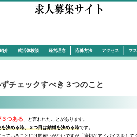
紹介
就活体験談
経営理念
応募方法
アクセス
マス
必ずチェックすべき３つのこと
が３つある
」と言われたことがあります。
先を決める時、３つ目は結婚を決める時
です。
立っていることには間違いがないですが「適切なアドバイスをして