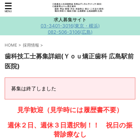
求人募集サイト
03-3401-3016(東京・横浜)
082-506-3106(広島)
HOME
>
採用情報
>
歯科技工士募集詳細(Ｙｏｕ矯正歯科 広島駅前
医院)
募集は終了しました
見学歓迎（見学時には履歴書不要）
週休２日、週休３日選択制！！ 祝日の振
替診療なし