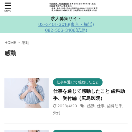
求人募集サイト
03-3401-3016(東京・横浜)
082-506-3106(広島)
HOME
>
感動
感動
仕事を通じて感動したこと
仕事を通じて感動したこと 歯科助
手、受付編（広島医院）
2023/4/20
感動
,
仕事
,
歯科助手
,
受付